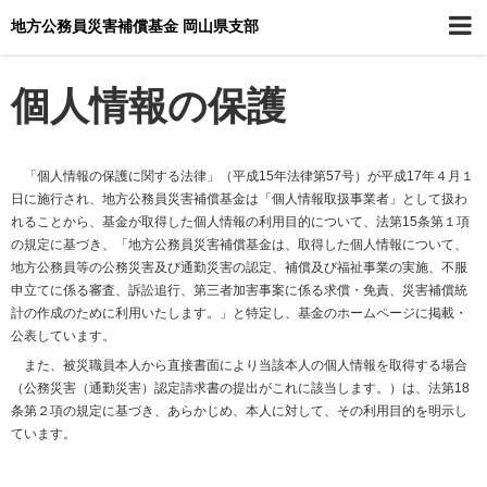
地方公務員災害補償基金 岡山県支部
個人情報の保護
「個人情報の保護に関する法律」（平成15年法律第57号）が平成17年４月１
日に施行され、地方公務員災害補償基金は「個人情報取扱事業者」として扱わ
れることから、基金が取得した個人情報の利用目的について、法第15条第１項
の規定に基づき、「地方公務員災害補償基金は、取得した個人情報について、
地方公務員等の公務災害及び通勤災害の認定、補償及び福祉事業の実施、不服
申立てに係る審査、訴訟追行、第三者加害事案に係る求償・免責、災害補償統
計の作成のために利用いたします。」と特定し、基金のホームページに掲載・
公表しています。
また、被災職員本人から直接書面により当該本人の個人情報を取得する場合
（公務災害（通勤災害）認定請求書の提出がこれに該当します。）は、法第18
条第２項の規定に基づき、あらかじめ、本人に対して、その利用目的を明示し
ています。