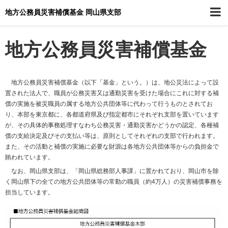
地方公務員災害補償基金 岡山県支部
地方公務員災害補償基金
地方公務員災害補償基金（以下「基金」という。）は、地公災法によって設
置された法人で、職員が公務災害又は通勤災害を受けた場合にこれに対する補
償の実施を被災職員の属する地方公共団体等に代わって行うものとされてお
り、本部を東京都に、各都道府県及び指定都市にそれぞれ支部を置いています
が、その具体的事務処理すなわち公務災害・通勤災害かどうかの認定、各種補
償の支給決定及びその支払い等は、原則としてそれぞれの支部で行われます。
また、その活動と補償の実施に必要な財源は各地方公共団体等からの負担金で
賄われています。
なお、岡山県支部は、「岡山県総務部人事課」に置かれており、岡山市を除
く岡山県下の全ての地方公共団体等の常勤の職員（約4万人）の災害補償事務を
担当しています。